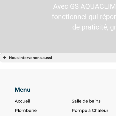
Avec GS AQUACLIM, t
fonctionnel qui répo
de praticité,
Nous intervenons aussi
Rénovation salle de bain
Rénovation salle de bain Ancenis
Rénovation salle de bain Beaupréau-en-Mauges
Rénovation salle de bain Montrevault-sur-Èvre
Rénovation salle de bain Landemont, Champtoceaux
Rénovation salle de bain Le Loroux-Bottereau
Rénovation salle de bain Saint-Julien-de-Concelles
Menu
Rénovation salle de bain Orée d’Anjou
Rénovation salle de bain Saint-Laurent-des-Autels
Rénovation salle de bain Vallet
Accueil
Salle de bains
Plomberie
Pompe à Chaleur