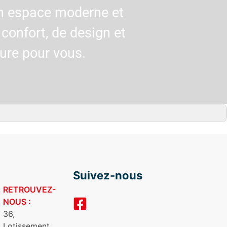
un espace moderne et
confort, de design et
ure pour vous.
Suivez-nous
RETROUVEZ-
NOUS :
36,
Lotissement