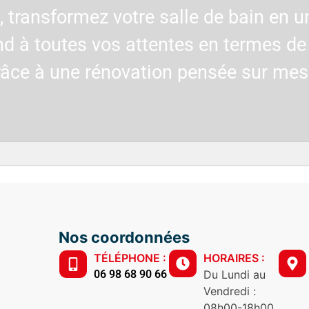
ransformez votre salle de bain en 
nd à toutes vos attentes en termes de 
 grâce à une rénovation pensée sur mes
Nos coordonnées
TÉLÉPHONE :
HORAIRES :
06 98 68 90 66
Du Lundi au
Vendredi :
08h00-18h00